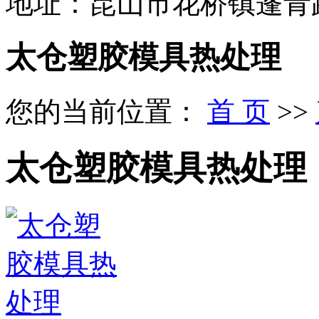
地址：昆山市花桥镇蓬青路
太仓塑胶模具热处理
您的当前位置：
首 页
>>
太仓塑胶模具热处理