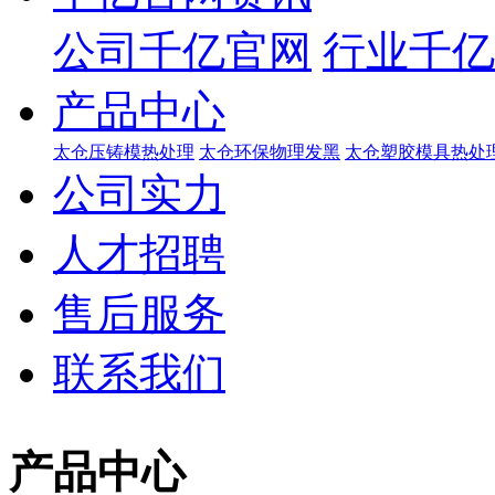
公司千亿官网
行业千亿
产品中心
太仓压铸模热处理
太仓环保物理发黑
太仓塑胶模具热处
公司实力
人才招聘
售后服务
联系我们
产品中心