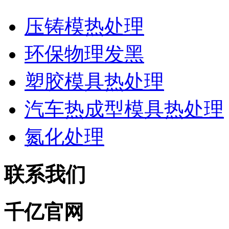
压铸模热处理
环保物理发黑
塑胶模具热处理
汽车热成型模具热处理
氮化处理
联系我们
千亿官网