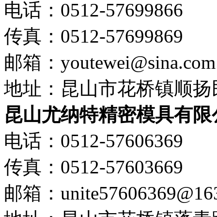
电话：0512-57699866
传真：0512-57699869
邮箱：youtewei@sina.com
地址：昆山市花桥镇顺扬民
昆山尤纳特精密模具有限
电话：0512-57606369
传真：0512-
57603669
邮箱：unite57606369@16