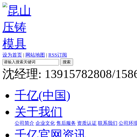
设为首页
|
网站地图
|
RSS订阅
沈经理: 13915782808/
158
千亿(中国)
关于我们
公司简介
企业文化
售后服务
资质认证
联系我们
公司环
千亿官网资讯