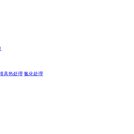
境
模具热处理
氮化处理