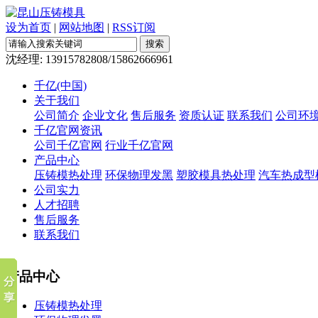
设为首页
|
网站地图
|
RSS订阅
沈经理: 13915782808/
15862666961
千亿(中国)
关于我们
公司简介
企业文化
售后服务
资质认证
联系我们
公司环
千亿官网资讯
公司千亿官网
行业千亿官网
产品中心
压铸模热处理
环保物理发黑
塑胶模具热处理
汽车热成型
公司实力
人才招聘
售后服务
联系我们
产品中心
压铸模热处理