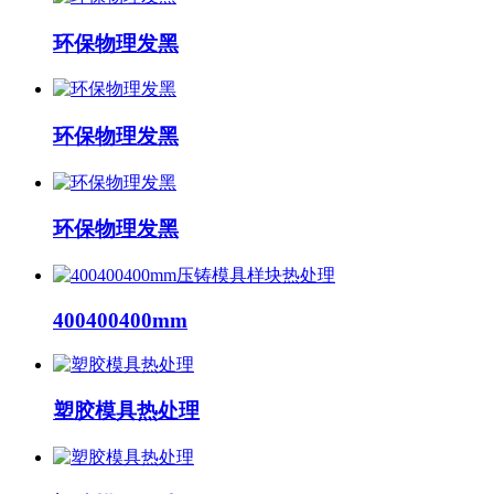
环保物理发黑
环保物理发黑
环保物理发黑
400400400mm
塑胶模具热处理