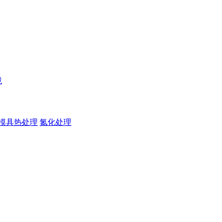
境
模具热处理
氮化处理