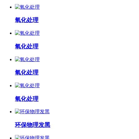
氧化处理
氧化处理
氧化处理
氧化处理
环保物理发黑